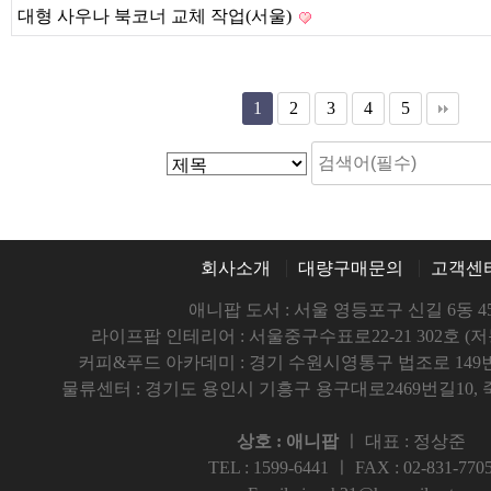
대형 사우나 북코너 교체 작업(서울)
1
2
3
4
5
회사소개
대량구매문의
고객센
애니팝 도서 : 서울 영등포구 신길 6동 45
라이프팝 인테리어 : 서울중구수표로22-21 302호 (
커피&푸드 아카데미 : 경기 수원시영통구 법조로 149번길5
물류센터 : 경기도 용인시 기흥구 용구대로2469번길10,
상호 : 애니팝
ㅣ 대표 : 정상준
TEL : 1599-6441 ㅣ FAX : 02-831-770