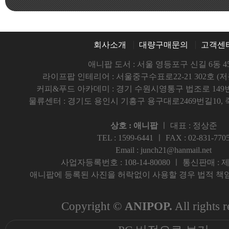
회사소개
대량구매문의
고객센
애니팝 도서 : 서울 영등포구 신길 6동 45
라이프팝 인테리어 : 서울중구수표로22-21 302호 (
커피&푸드 아카데미 : 경기 수원시영통구 법조로 149번길5
물류센터 : 경기도 용인시 기흥구 용구대로2469번길10,
상호 : 애니팝
ㅣ 대표 : 정상준
TEL : 1599-6441 ㅣ FAX : 02-831-770
Email : junch21@hanmail.net
사업자등록번호 : 108-14-80080 ㅣ 통신판매 : 제 
애니팝에 등록된 사진을 허락없이 사용할 경우 법적 책임
Copyright ©
ANIPOP.
All rights r