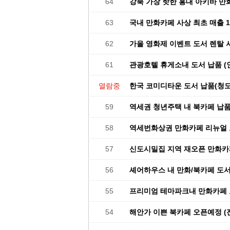
64
강북 가장 핫한 홍대 아키바 만
63
국내 만화카페 사상 최초 매출 
62
가을 영화제 이벤트 도서 렌탈
61
관광호텔 휴게소내 도서 납품 (
열람중
한국 코미디타운 도서 납품(청
59
역세권 청년주택 내 북카페 납품
58
역세번화상권 만화카페 리뉴얼 
57
신도시밀집 지역 재오픈 만화카
56
셰어하우스 내 만화/북카페 도서
55
프리미엄 테마파크내 만화카페
54
해안가 이쁜 북카페 오픈예정 (