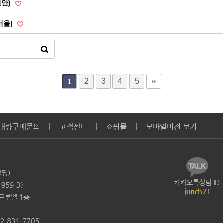
천안)
서울)
2
3
4
5
1