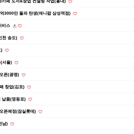
화카페 도서&창업 컨설팅 작업(홍대)
1억3000만 돌파 탄생(애니팝 삼성역점)
 서비스
인천 송도)
도)
(서울)
오픈(광명)
페 창업(김포)
 납품(영등포)
 오픈예정(잠실롯데)
전남)