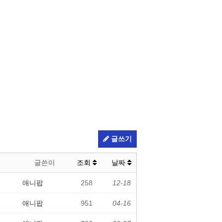
글쓰기
글쓴이
조회
날짜
애니팝
258
12-18
애니팝
951
04-16