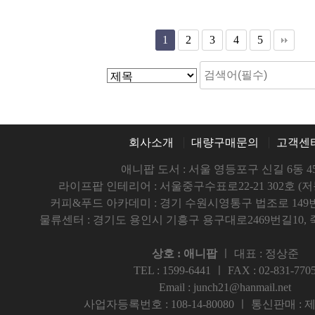
1
2
3
4
5
회사소개
대량구매문의
고객센
애니팝 도서 : 서울 영등포구 신길 6동 45
라이프팝 인테리어 : 서울중구수표로22-21 302호 (
커피&푸드 아카데미 : 경기 수원시영통구 법조로 149번길5
물류센터 : 경기도 용인시 기흥구 용구대로2469번길10,
상호 : 애니팝
ㅣ 대표 : 정상준
TEL : 1599-6441 ㅣ FAX : 02-831-770
Email : junch21@hanmail.net
사업자등록번호 : 108-14-80080 ㅣ 통신판매 : 제 