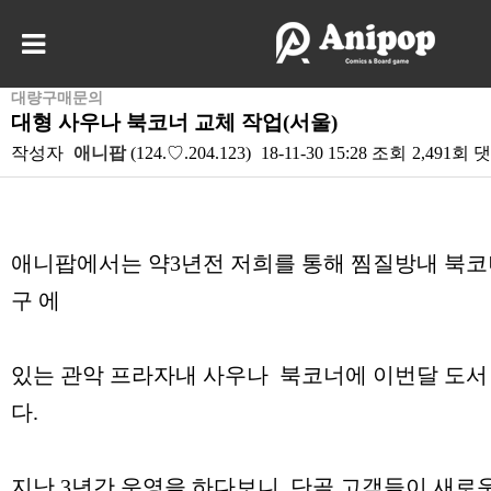
대량구매문의
대형 사우나 북코너 교체 작업(서울)
작성자
애니팝
(124.♡.204.123)
18-11-30 15:28
조회
2,491회
댓
본문
애니팝에서는 약3년전 저희를 통해 찜질방내 북
구 에
있는 관악 프라자내 사우나 북코너에 이번달 도서
다.
지난 3년간 운영을 하다보니 단골 고객들이 새로