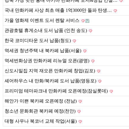
강북 가장 핫한 홍대 아키바 만화카페 도서&창업 컨설…
국내 만화카페 사상 최초 매출 1억3000만 돌파 탄생…
가을 영화제 이벤트 도서 렌탈 서비스
관광호텔 휴게소내 도서 납품 (인천 송도)
한국 코미디타운 도서 납품(청도)
역세권 청년주택 내 북카페 납품(서울)
역세번화상권 만화카페 리뉴얼 오픈(광명)
신도시밀집 지역 재오픈 만화카페 창업(김포)
셰어하우스 내 만화/북카페 도서 납품(영등포)
프리미엄 테마파크내 만화카페 오픈예정(잠실롯데)
해안가 이쁜 북카페 오픈예정 (전남)
청소년 문화회관 북카페 예정(천안)
대형 사우나 북코너 교체 작업(서울)